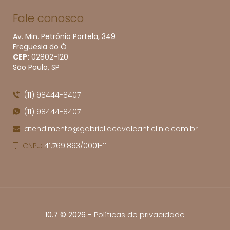
Fale conosco
Av. Min. Petrônio Portela, 349
Freguesia do Ó
CEP:
02802​-120
São Paulo, SP
(11) 98444-8407
(11) 98444-8407
atendimento@gabriellacavalcanticlinic.com.br
CNPJ:
41.769.893/0001-11
-
Políticas de privacidade
10.7 © 2026