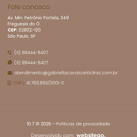
Fale conosco
Av. Min. Petrônio Portela, 349
Freguesia do Ó
CEP:
02802​-120
São Paulo, SP
(11) 98444-8407
(11) 98444-8407
atendimento@gabriellacavalcanticlinic.com.br
CNPJ:
41.769.893/0001-11
-
Políticas de privacidade
10.7 © 2026
Desenvolvido com: