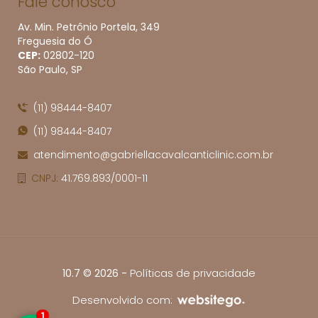
Fale conosco
Av. Min. Petrônio Portela, 349
Freguesia do Ó
CEP:
02802​-120
São Paulo, SP
(11) 98444-8407
(11) 98444-8407
atendimento@gabriellacavalcanticlinic.com.br
CNPJ:
41.769.893/0001-11
-
Políticas de privacidade
10.7 © 2026
Desenvolvido com:
1