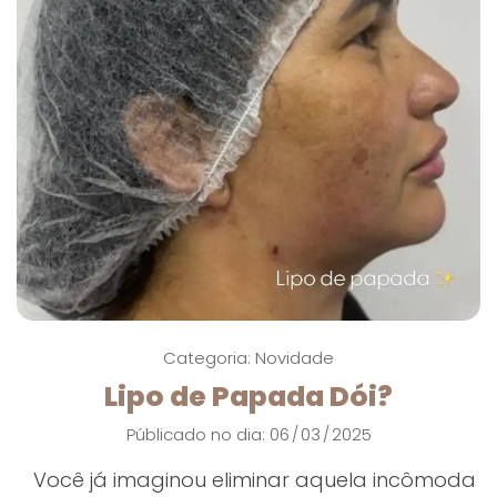
Categoria:
Novidade
Lipo de Papada Dói?
Públicado no dia: 06
03
2025
/
/
Você já imaginou eliminar aquela incômoda