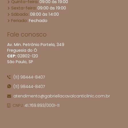
Quinta-feira:
09:00 às 19:00
Sexta-feira:
09:00 às 19:00
Sábado:
08:00 às 14:00
Feriado:
Fechado
Fale conosco
Av. Min. Petrônio Portela, 349
Freguesia do Ó
CEP:
02802​-120
São Paulo, SP
(11) 98444-8407
(11) 98444-8407
atendimento@gabriellacavalcanticlinic.com.br
CNPJ:
41.769.893/0001-11